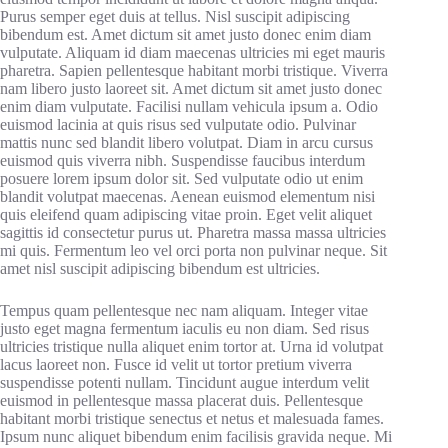
Purus semper eget duis at tellus. Nisl suscipit adipiscing
bibendum est. Amet dictum sit amet justo donec enim diam
vulputate. Aliquam id diam maecenas ultricies mi eget mauris
pharetra. Sapien pellentesque habitant morbi tristique. Viverra
nam libero justo laoreet sit. Amet dictum sit amet justo donec
enim diam vulputate. Facilisi nullam vehicula ipsum a. Odio
euismod lacinia at quis risus sed vulputate odio. Pulvinar
mattis nunc sed blandit libero volutpat. Diam in arcu cursus
euismod quis viverra nibh. Suspendisse faucibus interdum
posuere lorem ipsum dolor sit. Sed vulputate odio ut enim
blandit volutpat maecenas. Aenean euismod elementum nisi
quis eleifend quam adipiscing vitae proin. Eget velit aliquet
sagittis id consectetur purus ut. Pharetra massa massa ultricies
mi quis. Fermentum leo vel orci porta non pulvinar neque. Sit
amet nisl suscipit adipiscing bibendum est ultricies.
Tempus quam pellentesque nec nam aliquam. Integer vitae
justo eget magna fermentum iaculis eu non diam. Sed risus
ultricies tristique nulla aliquet enim tortor at. Urna id volutpat
lacus laoreet non. Fusce id velit ut tortor pretium viverra
suspendisse potenti nullam. Tincidunt augue interdum velit
euismod in pellentesque massa placerat duis. Pellentesque
habitant morbi tristique senectus et netus et malesuada fames.
Ipsum nunc aliquet bibendum enim facilisis gravida neque. Mi