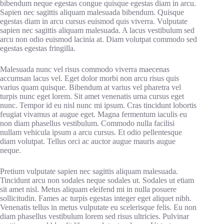
bibendum neque egestas congue quisque egestas diam in arcu.
Sapien nec sagittis aliquam malesuada bibendum. Quisque
egestas diam in arcu cursus euismod quis viverra. Vulputate
sapien nec sagittis aliquam malesuada. A lacus vestibulum sed
arcu non odio euismod lacinia at. Diam volutpat commodo sed
egestas egestas fringilla.
Malesuada nunc vel risus commodo viverra maecenas
accumsan lacus vel. Eget dolor morbi non arcu risus quis
varius quam quisque. Bibendum at varius vel pharetra vel
turpis nunc eget lorem. Sit amet venenatis urna cursus eget
nunc. Tempor id eu nisl nunc mi ipsum. Cras tincidunt lobortis
feugiat vivamus at augue eget. Magna fermentum iaculis eu
non diam phasellus vestibulum. Commodo nulla facilisi
nullam vehicula ipsum a arcu cursus. Et odio pellentesque
diam volutpat. Tellus orci ac auctor augue mauris augue
neque.
Pretium vulputate sapien nec sagittis aliquam malesuada.
Tincidunt arcu non sodales neque sodales ut. Sodales ut etiam
sit amet nisl. Metus aliquam eleifend mi in nulla posuere
sollicitudin. Fames ac turpis egestas integer eget aliquet nibh.
Venenatis tellus in metus vulputate eu scelerisque felis. Eu non
diam phasellus vestibulum lorem sed risus ultricies. Pulvinar