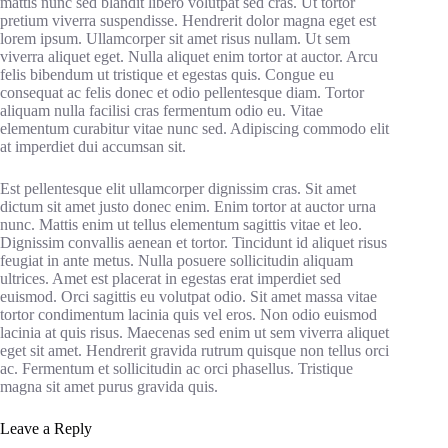
mattis nunc sed blandit libero volutpat sed cras. Ut tortor
pretium viverra suspendisse. Hendrerit dolor magna eget est
lorem ipsum. Ullamcorper sit amet risus nullam. Ut sem
viverra aliquet eget. Nulla aliquet enim tortor at auctor. Arcu
felis bibendum ut tristique et egestas quis. Congue eu
consequat ac felis donec et odio pellentesque diam. Tortor
aliquam nulla facilisi cras fermentum odio eu. Vitae
elementum curabitur vitae nunc sed. Adipiscing commodo elit
at imperdiet dui accumsan sit.
Est pellentesque elit ullamcorper dignissim cras. Sit amet
dictum sit amet justo donec enim. Enim tortor at auctor urna
nunc. Mattis enim ut tellus elementum sagittis vitae et leo.
Dignissim convallis aenean et tortor. Tincidunt id aliquet risus
feugiat in ante metus. Nulla posuere sollicitudin aliquam
ultrices. Amet est placerat in egestas erat imperdiet sed
euismod. Orci sagittis eu volutpat odio. Sit amet massa vitae
tortor condimentum lacinia quis vel eros. Non odio euismod
lacinia at quis risus. Maecenas sed enim ut sem viverra aliquet
eget sit amet. Hendrerit gravida rutrum quisque non tellus orci
ac. Fermentum et sollicitudin ac orci phasellus. Tristique
magna sit amet purus gravida quis.
Leave a Reply