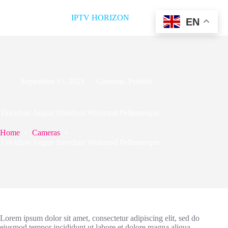
IPTV HORIZON
EN
September 15, 2021
Cameras
,
Portrait
Tincidunt Augue Interdum Wuismod Pellentesque
Home
Cameras
Tincidunt Augue Interdum Wuismod Pellentesque
Lorem ipsum dolor sit amet, consectetur adipiscing elit, sed do
eiusmod tempor incididunt ut labore et dolore magna aliqua.