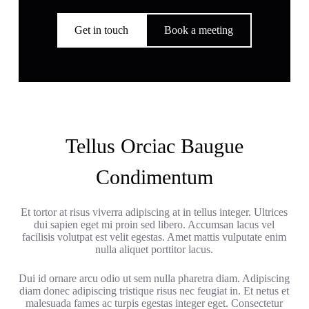
Get in touch
Book a meeting
Tellus Orciac Baugue
Condimentum
Et tortor at risus viverra adipiscing at in tellus integer. Ultrices
dui sapien eget mi proin sed libero. Accumsan lacus vel
facilisis volutpat est velit egestas. Amet mattis vulputate enim
nulla aliquet porttitor lacus.
Dui id ornare arcu odio ut sem nulla pharetra diam. Adipiscing
diam donec adipiscing tristique risus nec feugiat in. Et netus et
malesuada fames ac turpis egestas integer eget. Consectetur