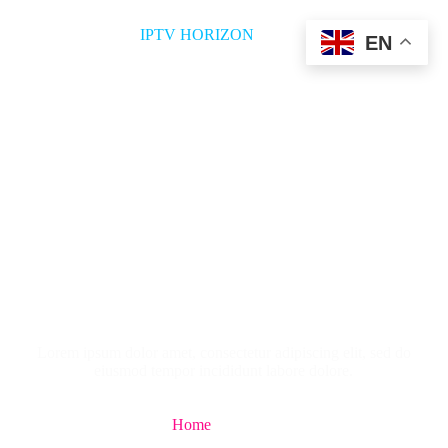
IPTV HORIZON
EN
Meet Our
Outstanding Team
Lorem ipsum dolor amet, consectetur adipiscing elit, sed do
eiusmod tempor incididunt labore dolore.
Home
About