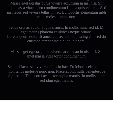
Massa eget egestas purus viverra accumsan in nisl nisi. Sit
amet massa vitae tortor condimentum lacinia quis vel eros. Sed
nisi lacus sed viverra tellus in hac. Eu lobortis elementum nibh
tellus molestie nunc non.
Tellus orci ac auctor augue mauris. In mollis nunc sed id. Mi
eget mauris pharetra et ultrices neque ornare.
Lorem ipsum dolor sit amet, consectetur adipiscing elit, sed do
eiusmod tempor incididunt ut labore.
Massa eget egestas purus viverra accumsan in nisl nisi. Sit
amet massa vitae tortor condimentum.
Sed nisi lacus sed viverra tellus in hac. Eu lobortis elementum
nibh tellus molestie nunc non. Placerat orci nulla pellentesque
dignissim. Tellus orci ac auctor augue mauris. In mollis nunc
sed idmi eget mauris.