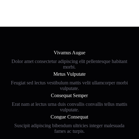
Vivamus Augue
Dolor amet consectetur adipiscing elit pellentesque habitant
morbi.
Metus Vulputate
Feugiat sed lectus vestibulum mattis velit ullamcorper morbi
vulputate.
Consequat Semper
Erat nam at lectus urna duis convallis convallis tellus mattis
vulputate.
Congue Consequat
Suscipit adipiscing bibendum ultricies integer malesuada
fames ac turpis.